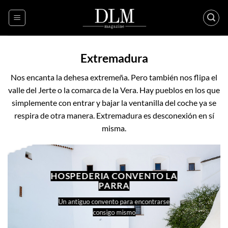
Skip
to
content
Extremadura
Nos encanta la dehesa extremeña. Pero también nos flipa el
valle del Jerte o la comarca de la Vera. Hay pueblos en los que
simplemente con entrar y bajar la ventanilla del coche ya se
respira de otra manera. Extremadura es desconexión en sí
misma.
HOSPEDERIA CONVENTO LA
PARRA
Un antiguo convento para encontrarse
consigo mismo