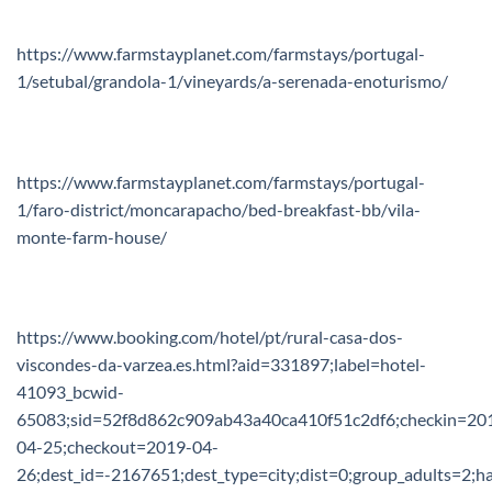
https://www.farmstayplanet.com/farmstays/portugal-
1/setubal/grandola-1/vineyards/a-serenada-enoturismo/
https://www.farmstayplanet.com/farmstays/portugal-
1/faro-district/moncarapacho/bed-breakfast-bb/vila-
monte-farm-house/
https://www.booking.com/hotel/pt/rural-casa-dos-
viscondes-da-varzea.es.html?aid=331897;label=hotel-
41093_bcwid-
65083;sid=52f8d862c909ab43a40ca410f51c2df6;checkin=20
04-25;checkout=2019-04-
26;dest_id=-2167651;dest_type=city;dist=0;group_adults=2