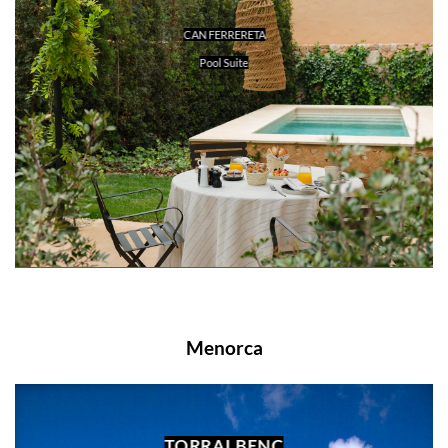
CAN FERRERETA
Pool Suite
Menorca
TORRALBENC