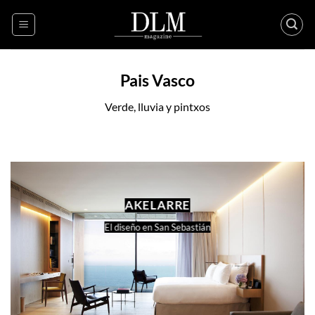
Skip
to
content
Pais Vasco
Verde, lluvia y pintxos
AKELARRE
El diseño en San Sebastián